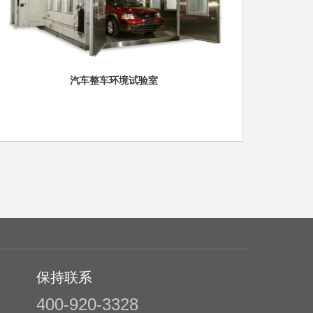
试验箱—SEG系列
汽车整车环境试验室
高低温（湿热）试验箱(J系列
高低温(
温湿度试验设备的标志性产品。适用标准：GB/
系列齐全可在标准设
/ IEC60068-2-1、GB/T2...
仅
保持联系
400-920-3328