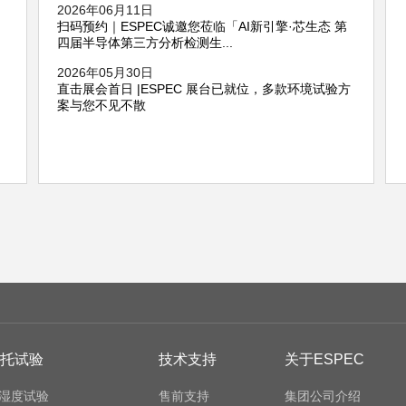
2026年06月11日
扫码预约｜ESPEC诚邀您莅临「AI新引擎·芯生态 第
四届半导体第三方分析检测生...
2026年05月30日
直击展会首日 |ESPEC 展台已就位，多款环境试验方
高温试验箱—SET系列
高温
案与您不见不散
托试验
技术支持
关于ESPEC
湿度试验
售前支持
集团公司介绍